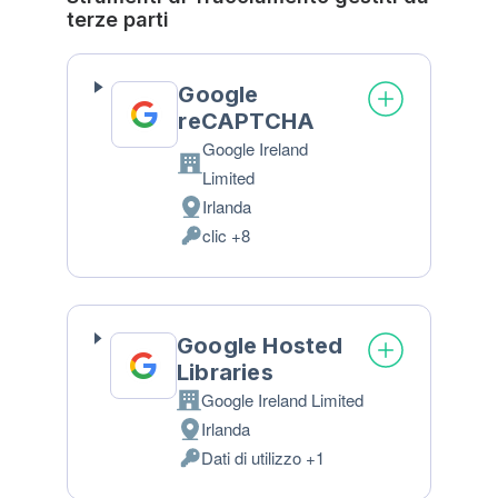
terze parti
Google
reCAPTCHA
Google Ireland
Azienda:
Limited
Irlanda
Luogo
clic +8
del
Dati
trattamento:
Personali
trattati:
Google Hosted
Libraries
Google Ireland Limited
Azienda:
Irlanda
Luogo
Dati di utilizzo +1
del
Dati