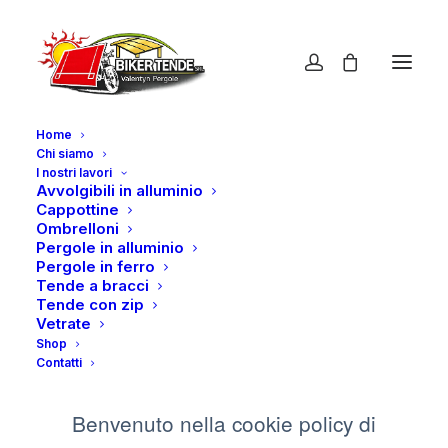
Home
Chi siamo
I nostri lavori
Avvolgibili in alluminio
Cookie Policy
Cappottine
Ombrelloni
Pergole in alluminio
Pergole in ferro
Tende a bracci
Cookie Policy di
Tende con zip
Vetrate
bikertende.it
Shop
Contatti
Benvenuto nella cookie policy di