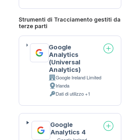
Dati
Personali
trattati:
Strumenti di Tracciamento gestiti da
terze parti
Google
Analytics
(Universal
Analytics)
Google Ireland Limited
Azienda:
Irlanda
Luogo
Dati di utilizzo +1
del
Dati
trattamento:
Personali
trattati:
Google
Analytics 4
Google Ireland