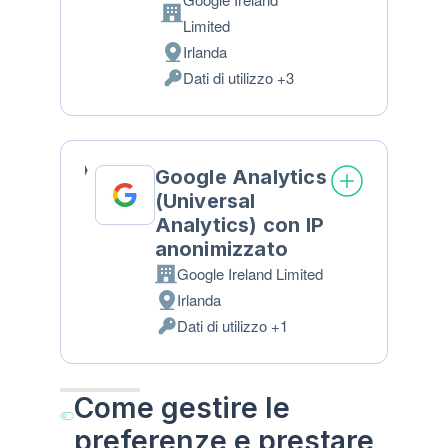
Azienda:
Limited
Irlanda
Luogo
Dati di utilizzo +3
del
Dati
trattamento:
Personali
trattati:
Google Analytics
(Universal
Analytics) con IP
anonimizzato
Google Ireland Limited
Azienda:
Irlanda
Luogo
Dati di utilizzo +1
del
Dati
trattamento:
Personali
trattati:
Come gestire le
preferenze e prestare