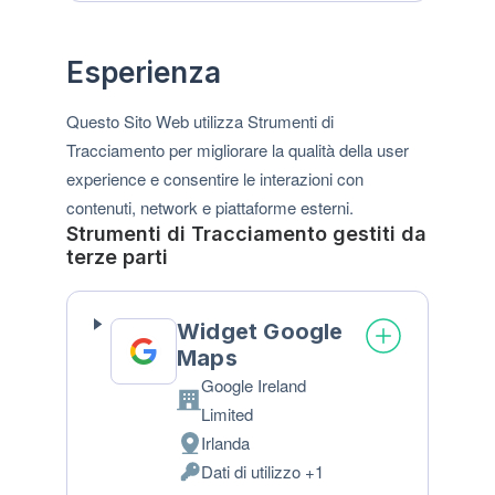
trattamento:
Personali
trattati:
Esperienza
Questo Sito Web utilizza Strumenti di
Tracciamento per migliorare la qualità della user
experience e consentire le interazioni con
contenuti, network e piattaforme esterni.
Strumenti di Tracciamento gestiti da
terze parti
Widget Google
Maps
Google Ireland
Azienda:
Limited
Irlanda
Luogo
Dati di utilizzo +1
del
Dati